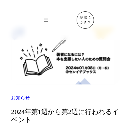
内
容
を
ス
キ
ッ
プ
お知らせ
2024年第1週から第2週に行われるイ
ベント