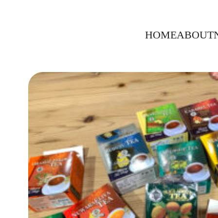
内
容
HOME
ABOUT
を
ス
キ
ッ
プ