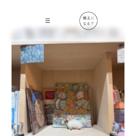
内
容
を
ス
キ
ッ
プ