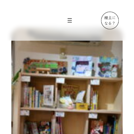
内
容
を
ス
キ
ッ
プ