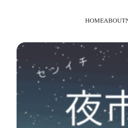
内
容
HOME
ABOUT
を
ス
キ
ッ
プ