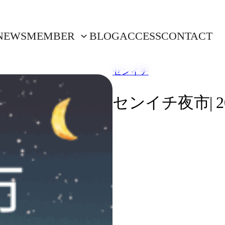
NEWS
MEMBER
BLOG
ACCESS
CONTACT
センイチ
センイチ夜市| 20